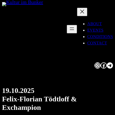
Skip
to
content
ABOUT
EVENTS
CONDITIONS
CONTACT
Instagram
Facebook
Telegram
19.10.2025
Felix-Florian Tödtloff &
Exchampion