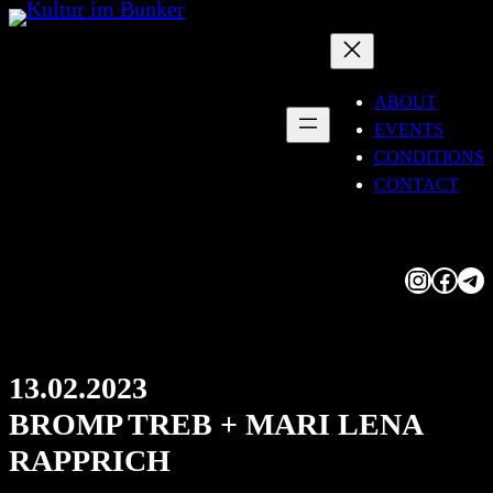
Skip
to
content
ABOUT
EVENTS
CONDITIONS
CONTACT
Instagram
Facebook
Telegram
13.02.2023
BROMP TREB + MARI LENA
RAPPRICH